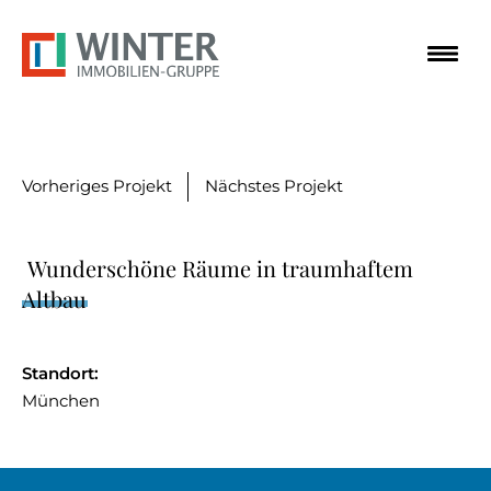
zum
zum
zum
Hauptmenu
Seiteninhalt
Footer
Vorheriges Projekt
Nächstes Projekt
Wunderschöne Räume in traumhaftem
Altbau
Standort:
München