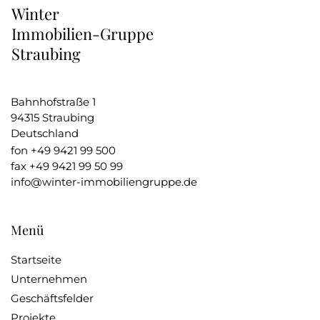
Winter
Immobilien-Gruppe
Straubing
Bahnhofstraße 1
94315 Straubing
Deutschland
Telefonnummer
Fax
fon
+49 9421 99 500
fax
+49 9421 99 50 99
Nummer
E-
info@winter-immobiliengruppe.de
Mail
Menü
Startseite
Unternehmen
Geschäftsfelder
Projekte