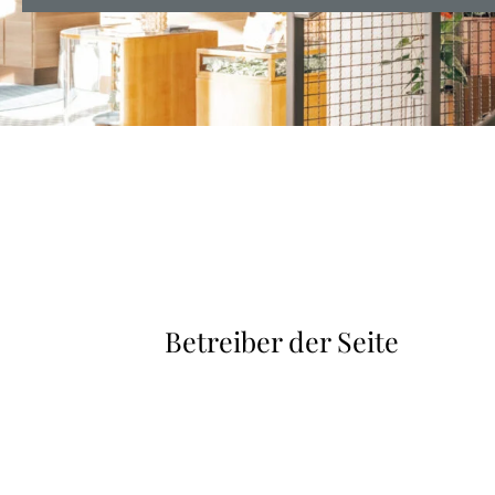
Betreiber der Seite
Textblock
zu
Betreiber
der
Seite
überspringen