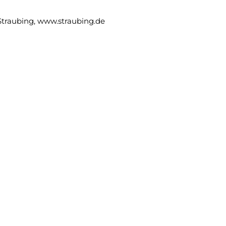
 Straubing,
www.straubing.de