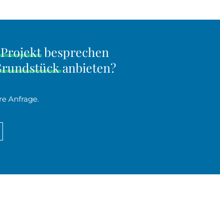
n
Projekt
besprechen
rundstück
anbieten?
re Anfrage.