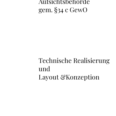
Aufsichtsbehörde
Textblock
zu
gem. §34 c GewO
Aufsichtsbehörde
gem.
§34
c
GewO
überspringen
Technische Realisierung
Textblock
zu
und
Technische
Layout &Konzeption
Realisierung
und
Layout
&Konzeption
überspringen