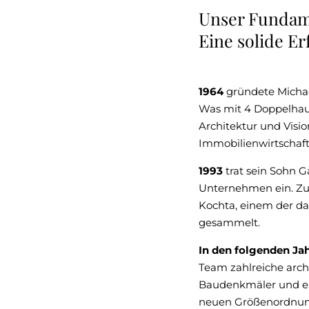
Unser Fundam
Textblock
zu
Eine solide Er
Unser
Fundament?
1964
gründete Michae
Eine
Was mit 4 Doppelhaush
solide
Architektur und Vis
Erfolgsgeschichte
Immobilienwirtschaft
überspringen
1993
trat sein Sohn 
Unternehmen ein. Zu 
Kochta, einem der d
gesammelt.
In den folgenden Ja
Team zahlreiche arch
Baudenkmäler und ers
neuen Größenordnung