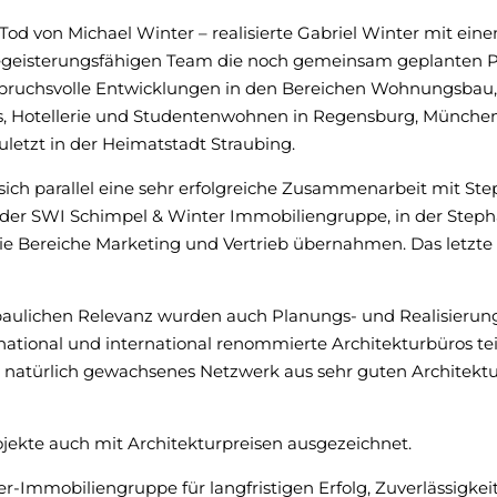
od von Michael Winter – realisierte Gabriel Winter mit eine
eisterungsfähigen Team die noch gemeinsam geplanten Pr
pruchsvolle Entwicklungen in den Bereichen Wohnungsbau, 
, Hotellerie und Studentenwohnen in Regensburg, München
uletzt in der Heimatstadt Straubing.
sich parallel eine sehr erfolgreiche Zusammenarbeit mit St
der SWI Schimpel & Winter Immobiliengruppe, in der Steph
e Bereiche Marketing und Vertrieb übernahmen. Das letzte
baulichen Relevanz wurden auch Planungs- und Realisieru
national und international renommierte Architekturbüros te
n natürlich gewachsenes Netzwerk aus sehr guten Architekt
ekte auch mit Architekturpreisen ausgezeichnet.
er-Immobiliengruppe für langfristigen Erfolg, Zuverlässigke