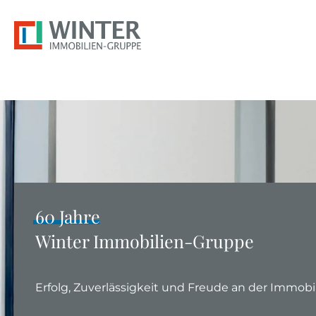
zum
zum
zum
Hauptmenu
Seiteninhalt
Footer
Headerblock
überspringen
60 Jahre
Winter Immobilien-Gruppe
Erfolg, Zuverlässigkeit und Freude an der Immobil