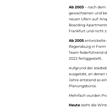
Ab 2003
– nach dem T
gewachsenen und beg
neuen Ufern auf: Ans
Boarding Apartments
Frankfurt und nicht z
Ab 2005
entwickelte 
Regensburg in Form 
Team federführend di
2022 fertiggestellt.
Aufgrund der städte
ausgelobt, an denen 
Jahre entstand so ei
Planungsbüros.
Mehrfach wurden Proj
Heute
steht die Wint