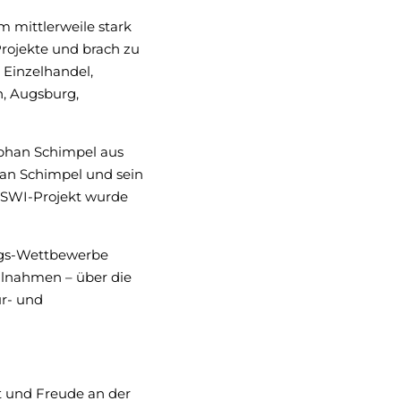
m mittlerweile stark
ojekte und brach zu
Einzelhandel,
, Augsburg,
ephan Schimpel aus
an Schimpel und sein
 SWI-Projekt wurde
ngs-Wettbewerbe
ilnahmen – über die
ur- und
it und Freude an der