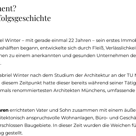
ent?
folgsgeschichte
l Winter – mit gerade einmal 22 Jahren – sein erstes Imm
älften begann, entwickelte sich durch Fleiß, Verlässlichkeit
ionen zu einem anerkannten und gesunden Unternehmen de
.
Gabriel Winter nach dem Studium der Architektur an der TU
diesem Zeitpunkt hatte dieser bereits während seiner Tätig
amals renommiertesten Architekten Münchens, umfassende
hren
errichteten Vater und Sohn zusammen mit einem äußer
itektonisch anspruchsvolle Wohnanlagen, Büro- und Geschäf
chlossen Baugebiete. In dieser Zeit wurden die Weichen für
 gestellt.