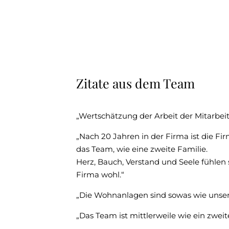
Alles:
Wir
als
Team
überspringen
Zitate aus dem Team
Textblock
zu
Zitate
„Wertschätzung der Arbeit der Mitarbeit
aus
dem
„Nach 20 Jahren in der Firma ist die Fi
Team
das Team, wie eine zweite Familie.
überspringen
Herz, Bauch, Verstand und Seele fühlen s
Firma wohl.“
„Die Wohnanlagen sind sowas wie unser
„Das Team ist mittlerweile wie ein zwei